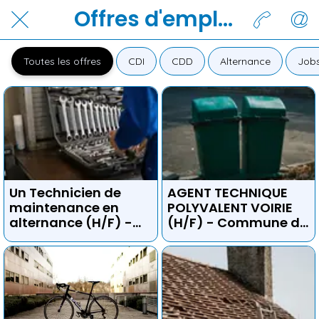
Offres d'emplois
Toutes les offres
CDI
CDD
Alternance
Jobs
Un Technicien de
AGENT TECHNIQUE
maintenance en
POLYVALENT VOIRIE
alternance (H/F) -
(H/F) - Commune de
Mont jura
prévessin-Moëns