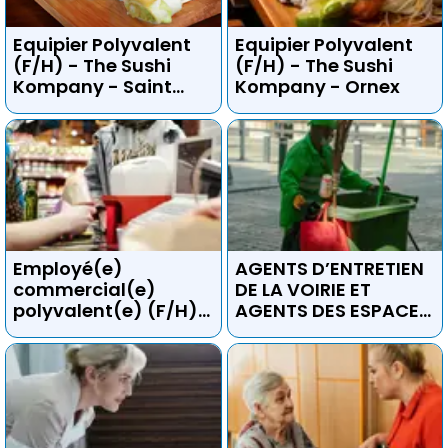
Equipier Polyvalent
Equipier Polyvalent
(F/H) - The Sushi
(F/H) - The Sushi
Kompany - Saint
Kompany - Ornex
Genis Pouilly
Employé(e)
AGENTS D’ENTRETIEN
commercial(e)
DE LA VOIRIE ET
polyvalent(e) (F/H) -
AGENTS DES ESPACES
SUPER U
VERTS (H/F) -
Commune de Saint-
Genis-Pouilly