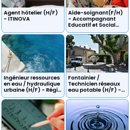
Agent hôtelier (H/F)
Aide-soignant(F/H)
- ITINOVA
- Accompagnant
Educatif et Social
(H/F) – Agent de soin
(H/F) - ITINOVA
Ingénieur ressources
Fontainier /
en eau / hydraulique
Technicien réseaux
urbaine (H/F) - Régie
eau potable (H/F) -
des eaux gessiennes
Régie des eaux
gessiennes