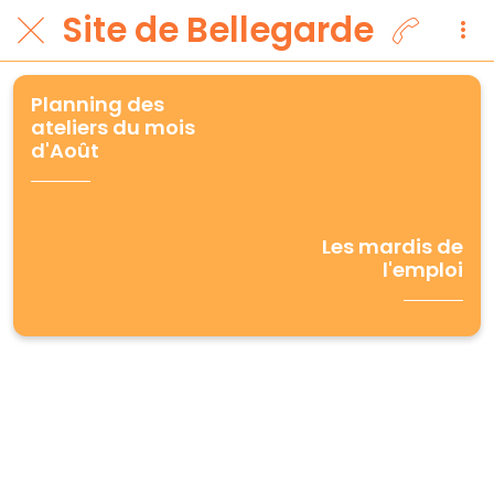
Site de Bellegarde
Planning des
ateliers du mois
d'Août
Les mardis de
l'emploi